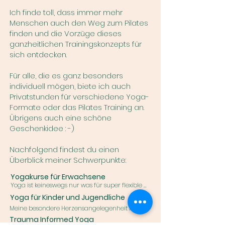
Ich finde toll, dass immer mehr
Menschen auch den Weg zum Pilates
finden und die Vorzüge dieses
ganzheitlichen Trainingskonzepts für
sich entdecken.
Für alle, die es ganz besonders
individuell mögen, biete ich auch
Privatstunden für verschiedene Yoga-
Formate oder das Pilates Training an.
Übrigens auch eine schöne
Geschenkidee : -)
Nachfolgend findest du einen
Überblick meiner Schwerpunkte:
Yogakurse für Erwachsene
Yoga ist keineswegs nur was für super flexible 
oder besonders esoterisch angehauchte 
Yoga für Kinder und Jugendliche
Menschen. Yoga gibt es in so vielen 
Meine besondere Herzensangelegenheit ist es, 
Ausprägungen und beschränkt sich nicht nur 
Yoga für Kinder und Jugendliche anzubieten. 
auf die sogegannten Asanas, also die 
Trauma Informed Yoga
Die positiven Effekte sind beispielsweise: Erlernen 