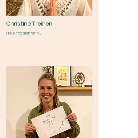
Bewegung in Einklang gebracht werden. Zum 
Schluss der Stunde liegt der Fokus dann auf 
Dehnungen und Entspannung."
Christine Treinen
Freie Yogalehrerin

"Ich habe 2018 angefangen, mich intensiv mit 
Yoga zu beschäftigen.

Meine Intension war es, mit einer regelmäßigen 
Yogapraxis meine chronischen 
Rückenschmerzen zu lindern und meine 
Haltung zu verbessern.

Das war die beste Idee, die ich je hatte und die 
wohltuende Wirkung der Übungssequenzen 
begeistert auch heute noch täglich.

Ich habe mehrere Jahre Iyengar Yoga 
praktiziert und seit 2020 parallel mit Ayur Yoga 
angefangen.

2024 habe ich die 2- jährige Ausbildung zur 
Ayuryogatherapeutin  erfolgreich 
abgeschlossen und freue mich nun darauf, die 
Verbindung von Atmung, achtsamer 
Bewegung und Meditation und vor allem 
meine Begeisterung für Yoga anderen 
Menschen näher bringen zu dürfen."