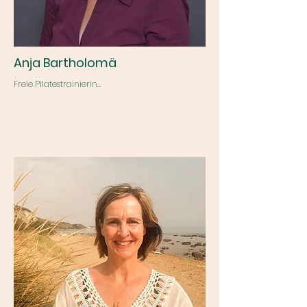
Anja Bartholomä
Freie Pilatestrainierin

Anja entdeckte ihre Leidenschaft für Pilates 2018 
und begann nach wenigen Jahren selbst zu 
unterrichten und damit ihre Freude an diesem 
wunderbaren Training weiterzugeben. Die 
gebürtige Hanauerin kam der Liebe wegen 
nach Trier und ist Mutter von drei (fast) 
erwachsenen Kindern. Seit der Jugend 
begeistert sich Anja für den Tanz. Zunächst für 
Jazzdance und dann für das Ballett. "Meine 
Classic Pilates Stunden beginnen mit einer 
Aufwärmphase, in die ich gerne tänzerische 
Elemente integriere.  Es folgen klassische 
Pilatesübungen mit Hintergrundmusik zur 
Kräftigung und Dehnung des ganzen Körpers. 
Konzentriert kontrollierte 
Bewegungsausführung zur Steigerung der 
Selbstwahrnehmung und des Körpergefühls 
sind mir wichtig. Pilates ist ein 
Ganzkörpertraining, bei dem Atem und 