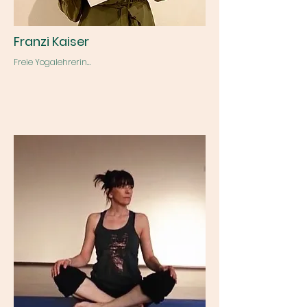
Franzi Kaiser
Freie Yogalehrerin

Yoga begleitet mich seit 2021 und ist für mich 
weit mehr als die Praxis auf der Matte – es ist ein 
fester Bestandteil meines Alltags geworden, der 
mich immer wieder zurück zu mir bringt und 
mich auf vielen Ebenen in Bewegung bringt.

Zum Yoga gefunden habe ich ursprünglich 
über meinen Körper: Nach meiner Zeit im 
Reitsport, der mich seit meiner Kindheit 
begleitet hat, war ich auf der Suche nach 
einem Ausgleich. Ich habe gemerkt, dass nicht 
jede Art von Bewegung meinem Körper gut tut 
– und dass ich neue Wege finden darf, um 
wieder mehr Sanftheit zu entwickeln. Yoga hat 
mir genau das gezeigt: einen liebevolleren und 
achtsameren Umgang mit mir selbst.

2024 habe ich meine 200h Ausbildung zur 
Vinyasa Yogalehrerin absolviert und unterrichte 
seitdem mit großer Freude ganz 
unterschiedliche Gruppen – von 