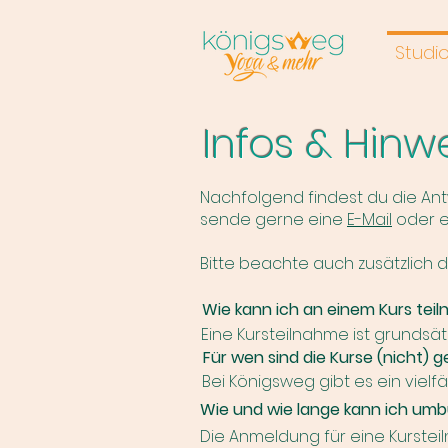
Studi
Infos & Hinw
Nachfolgend findest du die Ant
s
ende gerne eine
E-Mail
oder e
Bitte beachte auch zusätzlich 
Wie kann ich an einem Kurs tei
Eine Kursteilnahme ist grundsä
Buchungskalender den gewünsc
Für wen sind die Kurse (nicht) 
Solltest du zum ersten Mal hier 
Bei Königsweg gibt es ein vielf
dann nur oben rechts in der Ko
Pilates im Grundsatz für nahezu
Wie und wie lange kann ich um
beginnen. Im Kursplan findest du
Die Anmeldung für eine Kursteil
Kursformat ist. Auch in der Be