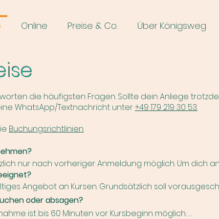
o
Online
Preise & Co.
Über Königsweg
eise
worten die häufigsten Fragen. Sollte dein Anliege trotz
ine WhatsApp/Textnachricht unter
+49 179 219 30 53.
die
Buchungsrichtlinien
.
lnehmen?
tzlich nur nach vorheriger Anmeldung möglich. Um dich a
hten Kurs aus und folge dann den weiteren Anweisunge
geeignet?
sein, wirst du gebeten, dich zu registrieren. Bei den näch
ältiges Angebot an Kursen. Grundsätzlich soll vorausgeschi
pfzeile mit deiner E-Mail Adresse und deinem Passwort 
 jeden Menschen eignen. Es ist nur sehr selten zu früh ode
buchen oder absagen?
 eine Level-Angabe. Diese gibt dir eine Indikation, wie an
nahme ist bis 60 Minuten vor Kursbeginn möglich. 

schreibung des Kursangebots findest du Angaben darüber, 