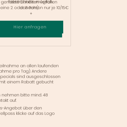
Paketrabatte möglich.
genutzte Einheiten verfallen
 eine 2. oder 3. Person nur je 10/15€
danach!)
+
Hier anfragen
Sofort kaufen
Teilnahme an allen laufenden
lnahme pro Tag). Andere
Specials sind ausgeschlossen
 mit einem Rabatt gebucht
 nehmen bitte mind. 48
akt auf.
ess-Angebot über den
Wellpass klicke auf das Logo