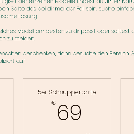
ültigkeit der einzelnen Modelle findest du unten. Nat
. Sollte das bei dir mal der Fall sein, suche einfa
insame Lösung.
welches Modell am besten zu dir passt oder solltest
ich
zu
melden
.
Menschen beschenken, dann besuche den Bereich
G
iziert auf.
5er Schnupperkarte
0€
69€
69
€