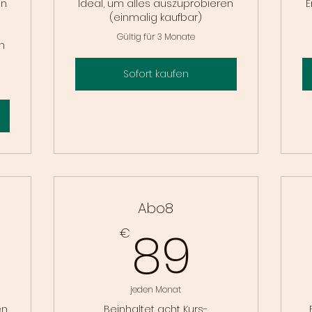
en
Ideal, um alles auszuprobieren
E
(einmalig kaufbar)
Gültig für 3 Monate
n
Sofort kaufen
Abo8
5€
89€
89
€
jeden Monat
en
Beinhaltet acht Kurs-