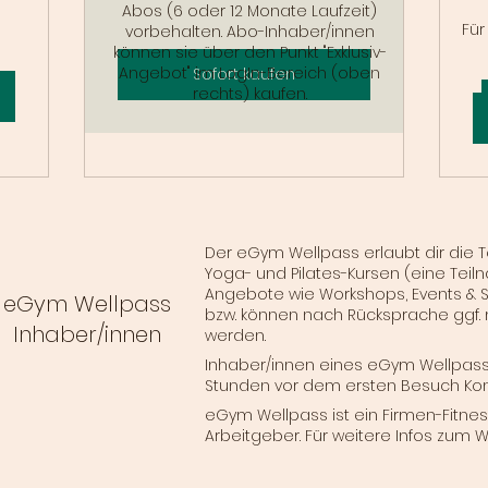
Abos (6 oder 12 Monate Laufzeit)
Für
vorbehalten. Abo-Inhaber/innen
können sie über den Punkt "Exklusiv-
Angebot" im LogIn-Bereich (oben
Sofort kaufen
rechts) kaufen.
Der eGym Wellpass erlaubt dir die 
Yoga- und Pilates-Kursen (eine Tei
Angebote wie Workshops, Events & 
eGym Wellpass
bzw. können nach Rücksprache ggf.
Inhaber/innen
werden.
Inhaber/innen eines eGym Wellpass
Stunden
vor dem ersten Besuch Kont
eGym Wellpass ist ein Firmen-Fitn
Arbeitgeber. Für weitere Infos zum 