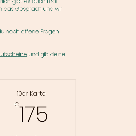
ürlich gibt es auch mal
ch das Gespräch und wir
 du noch offene Fragen
utscheine
und gib deine
10er Karte
175€
175
€