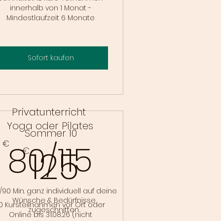
innerhalb von 1 Monat -
Mindestlaufzeit 6 Monate
Sofort kaufen
Privatunterricht
Yoga oder Pilates
Sommer 10
€
80/115
125€
125
€
/90 Min. ganz individuell auf deine
Wünsche & Bedürfnisse
0 Kursteilnahmen vor Ort oder
zugeschnitten.
Online bis 31.08.26 (nicht