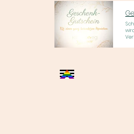
Ge
Sch
wir
Ver
Kontakt
Impr