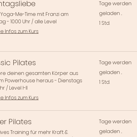
ntagsliebe
Tage werden
geladen ...
 Yoga-Me-Time mit Franzi am
g - 10:00 Uhr / alle Level
1 Std.
e Infos zum Kurs
sic Pilates
Tage werden
geladen ...
iere deinen gesamten Körper aus
m Powerhouse heraus - Dienstags
1 Std.
hr / Level I-II
e Infos zum Kurs
r Pilates
Tage werden
geladen ...
ives Training für mehr Kraft &