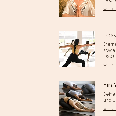
19:00 U
weiter
Eas
Erlern
sowie 
19:30 U
weiter
Yin
Deine 
und Ge
weiter