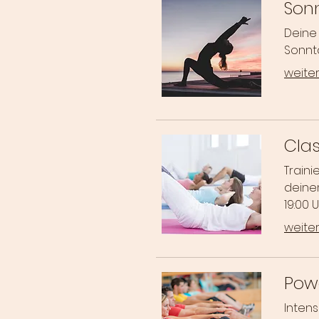
Son
Deine
Sonnta
weiter
Clas
Train
deine
19:00 U
weiter
Powe
Intens