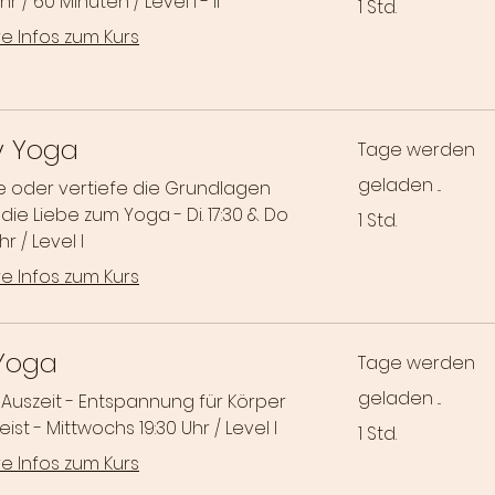
hr / 60 Minuten / Level I - II
1 Std.
e Infos zum Kurs
y Yoga
Tage werden
geladen ...
e oder vertiefe die Grundlagen
die Liebe zum Yoga - Di. 17:30 & Do
1 Std.
hr / Level I
e Infos zum Kurs
 Yoga
Tage werden
geladen ...
Auszeit - Entspannung für Körper
ist - Mittwochs 19:30 Uhr / Level I
1 Std.
e Infos zum Kurs