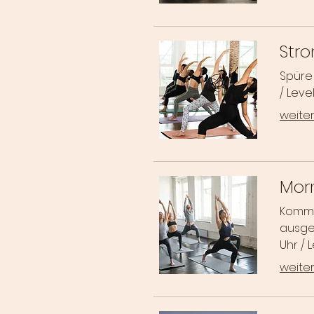
Str
Spüre 
/ Level I
weiter
Mor
Komme
ausgeg
Uhr / Le
weiter