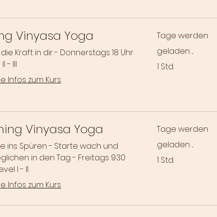
ong Vinyasa Yoga
Tage werden
geladen ...
die Kraft in dir - Donnerstags 18 Uhr
I - III
1 Std.
e Infos zum Kurs
ning Vinyasa Yoga
Tage werden
geladen ...
 ins Spüren - Starte wach und
lichen in den Tag - Freitags 9:30
1 Std.
vel I - II
e Infos zum Kurs