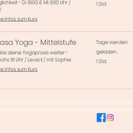
chkeit - Di. 19:00 & Mi. 9:30 Uhr /
1 Std.
I
e Infos zum Kurs
asa Yoga - Mittelstufe
Tage werden
geladen ...
kle deine Yogapraxis weiter -
chs 18 Uhr / Level II / mit Sophie
1 Std.
e Infos zum Kurs
essum
Datenschutz
AGB