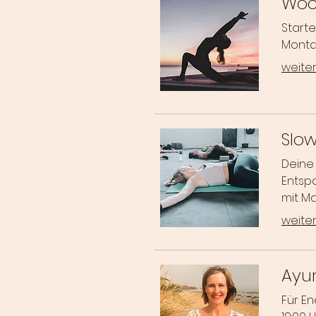
Woc
Start
Montag
weiter
Slo
Deine
Entspa
mit Ma
weiter
Ayu
Für E