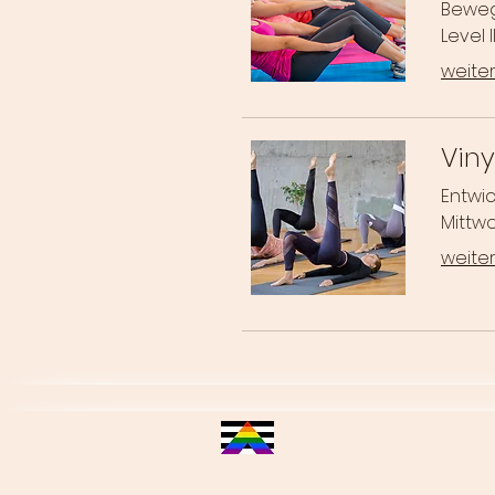
Bewegli
Level II
weiter
Viny
Entwic
Mittwo
weiter
Kontakt
Impr