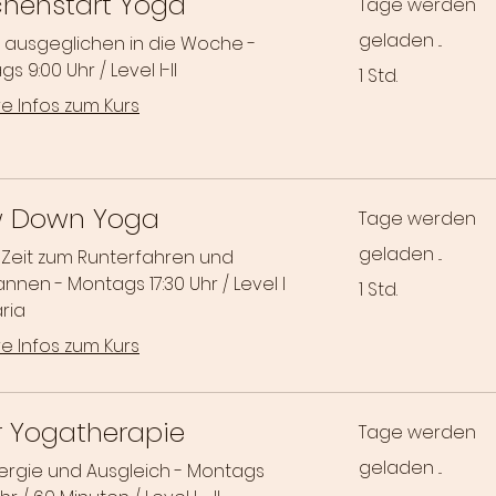
henstart Yoga
Tage werden
geladen ...
e ausgeglichen in die Woche -
s 9:00 Uhr / Level I-II
1 Std.
e Infos zum Kurs
w Down Yoga
Tage werden
geladen ...
 Zeit zum Runterfahren und
nnen - Montags 17:30 Uhr / Level I
1 Std.
ria
e Infos zum Kurs
r Yogatherapie
Tage werden
geladen ...
nergie und Ausgleich - Montags