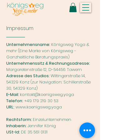
Impressum
Unternehmensname:
Königsweg Yoga &
mehr (Eine Marke von Königsweg -
Ganzheitliche Beratungspraxis)
Unternehmenssitz & Rechnungsadresse:
Margaretenstraße 12, D-54456 Tawern
Adresse des Studios:
Wiltingerstraße 14,
54329 Konz (zur Navigation: Schillerstraße
30, 54329 Konz)
E-Mail:
kontakt@koenigsweg.yoga
Telefon:
+49 179 219 30 53
URL:
www.koenigsweg.yoga
Rechtsform:
Einzelunternehmen
Inhaberin:
Jennifer König
USt-Id:
DE
35 561 0131