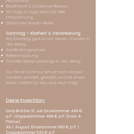
Herbstnatur
Breathwork & Emotional Release
Yin Yoga & Yoga Nidra für tiefe
Entspannung
Optionales Kreativ-Atelier
Sonntag – Klarheit & Verankerung
Am Sonntag geht es um deinen Transfer in
den Alltag.
Sanfte Morgenpraxis
Reflexionsübung
Transfer deiner Learnings in den Alltag
Du fährst nicht nur erholt nach Hause –
sondern zentriert, gestärkt und mit einem
klaren Gefühl für das, was dich trägt.
Deine Investition:
Early Bird bis 31. Juli: Einzelzimmer 499 €
p.P. | Doppelzimmer 469 € p.P. (max. 6
Plätze)
Ab 1. August: Einzelzimmer 560 € p.P. |
Doppelzimmer 520 € p.P.