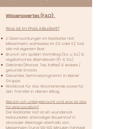
Wissenswertes (FAQ):
Was ist im Preis inkludiert?
2 Übernachtungen im Keddarter Hof,
Meisenheim, wahlweise im DZ oder EZ, fast
alle mit eigenem Bad
Brunch am späten Vormittag (Sa. u So.) &
vegetarisches Abendessen (Fr. & Sa.)
Getränke (Wasser, Tee, Kaffee) & leckere /
gesunde Snacks
Gesamtes Seminarprogramm in kleiner
Gruppe
Workbook für das Wochenende sowie für
den Transfer in deinen Alltag
Wie bin ich untergebracht und was ist das
für eine Location?
Der Keddarter Hof ist ein wundervoll
restaurierter, ehemaliger Bauernhof in
absoluter Alleinlage oberhalb von
Meisenheim (rund 90-100 Minuten Fahrtzeit