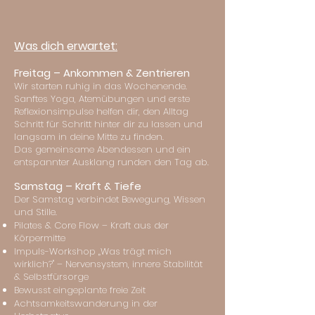
Was dich erwartet:
Freitag – Ankommen & Zentrieren
Wir starten ruhig in das Wochenende.
Sanftes Yoga, Atemübungen und erste
Reflexionsimpulse helfen dir, den Alltag
Schritt für Schritt hinter dir zu lassen und
langsam in deine Mitte zu finden.
Das gemeinsame Abendessen und ein
entspannter Ausklang runden den Tag ab.
Samstag – Kraft & Tiefe
Der Samstag verbindet Bewegung, Wissen
und Stille.
Pilates & Core Flow – Kraft aus der
Körpermitte
Impuls-Workshop „Was trägt mich
wirklich?" – Nervensystem, innere Stabilität
& Selbstfürsorge
Bewusst eingeplante freie Zeit
Achtsamkeitswanderung in der