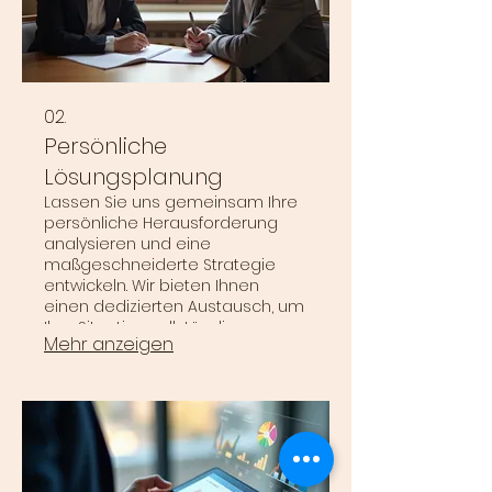
02.
Persönliche
Lösungsplanung
Lassen Sie uns gemeinsam Ihre
persönliche Herausforderung
analysieren und eine
maßgeschneiderte Strategie
entwickeln. Wir bieten Ihnen
einen dedizierten Austausch, um
Ihre Situation vollständig zu
Mehr anzeigen
verstehen und die bestmögliche
Lösung für Sie zu erarbeiten.
Erhalten Sie einen klaren Plan, der
auf Ihre individuellen Bedürfnisse
abgestimmt ist.