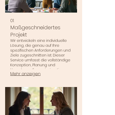
01.
Maßgeschneidertes
Projekt
Wir entwickeln eine individuelle
Lösung, die genau auf Ihre
spezifischen Anforderungen und
Ziele zugeschnitten ist. Dieser
Service umfasst die vollständige
Konzeption, Planung und
Umsetzung Ihres einzigartigen
Mehr anzeigen
Projekts von Anfang bis Ende.
Profitieren Sie von einer Lösung,
die perfekt zu Ihrem Bedarf
passt.