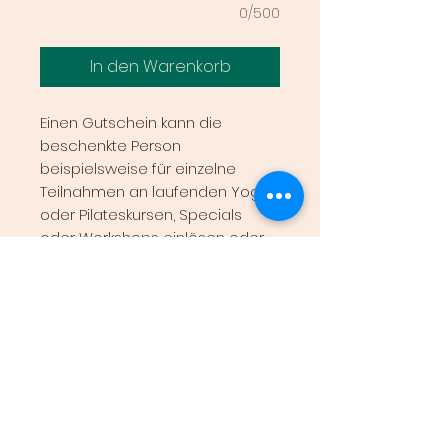
0/500
In den Warenkorb
Einen Gutschein kann die
beschenkte Person
beispielsweise für einzelne
Teilnahmen an laufenden Yoga-
oder Pilateskursen, Specials
oder Workshops einlösen oder
auf die verschiedenen Karten-
oder Abomodelle anrechnen.
Information:
Jeder Gutschein wird
Versandinfo:
individuell erstellt und auf
Wunsch entweder per E-Mail
Der Versand erfolgt