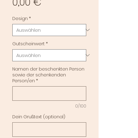
Preis
0,00 €
Design
*
Gutscheinwert
*
Namen der beschenkten Person
sowie der schenkenden
Person/en
*
0/100
Dein Grußtext (optional)