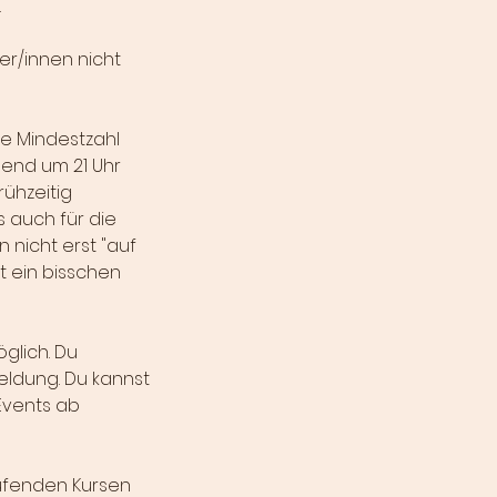
.
er/innen nicht
ese Mindestzahl
end um 21 Uhr
rühzeitig
s auch für die
 nicht erst "auf
t ein bisschen
glich. Du
meldung. Du kannst
Events ab
ufenden Kursen