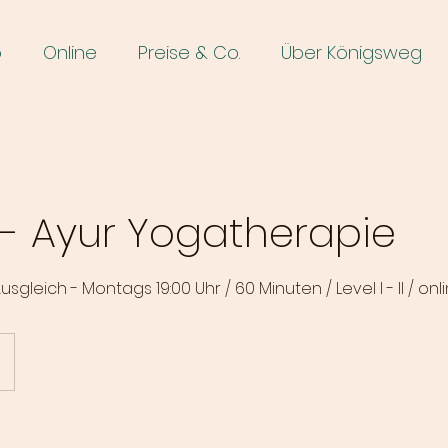
o
Online
Preise & Co.
Über Königsweg
 - Ayur Yogatherapie
sgleich - Montags 19:00 Uhr / 60 Minuten / Level I - II / onl