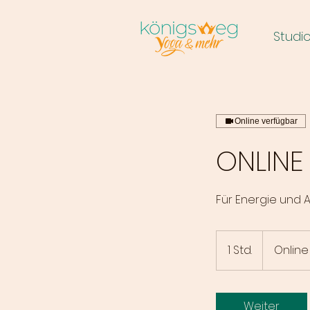
Studi
Online verfügbar
ONLINE
Für Energie und Au
1 Std.
1
Online
S
t
d
Weiter