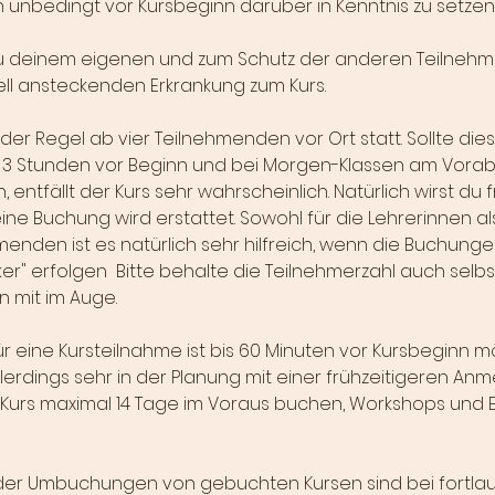
in unbedingt vor Kursbeginn darüber in Kenntnis zu setzen
zu deinem eigenen und zum Schutz der anderen Teilnehm
iell ansteckenden Erkrankung zum Kurs.
n der Regel ab vier Teilnehmenden vor Ort statt. Sollte di
 3 Stunden vor Beginn und bei Morgen-Klassen am Vorab
n, entfällt der Kurs sehr wahrscheinlich. Natürlich wirst du f
ine Buchung wird erstattet. Sowohl für die Lehrerinnen al
nden ist es natürlich sehr hilfreich, wenn die Buchungen
er" erfolgen Bitte behalte die Teilnehmerzahl auch selbs
n mit im Auge.
 eine Kursteilnahme ist bis 60 Minuten vor Kursbeginn mö
llerdings sehr in der Planung mit einer frühzeitigeren An
Kurs maximal 14 Tage im Voraus buchen, Workshops und 
der Umbuchungen von gebuchten Kursen sind bei fortla