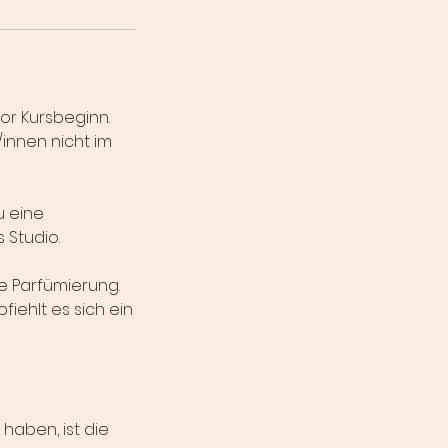
vor Kursbeginn.
innen nicht im
u eine
s Studio.
e Parfümierung.
fiehlt es sich ein
haben, ist die