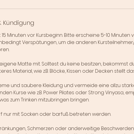
 Kündigung
 15 Minuten vor Kursbeginn. Bitte erscheine 5-10 Minuten 
nbedingt Verspätungen, um die anderen Kursteilnehmer/
ren.
 eigene Matte mit. Solltest du keine besitzen, bekommst d
res Material, wie z.B. Blöcke, Kissen oder Decken stellt da
eme und saubere Kleidung und vermeide eine allzu stark
den Kurse wie z.B. Power Pilates oder Strong Vinyasa, emp
as zum Trinken mitzubringen bringen.
f nur mit Socken oder barfuß betreten werden.
chränkungen, Schmerzen oder anderweitige Beschwerden 