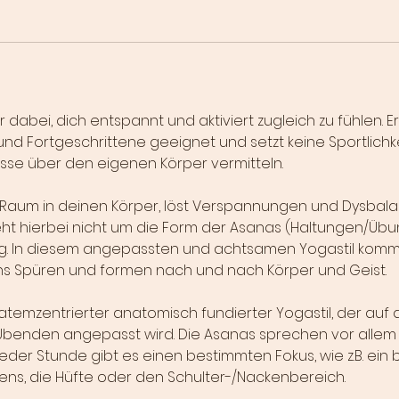
dir dabei, dich entspannt und aktiviert zugleich zu fühlen. Er 
und Fortgeschrittene geeignet und setzt keine Sportlichkei
nisse über den eigenen Körper vermitteln.
 Raum in deinen Körper, löst Verspannungen und Dysbala
eht hierbei nicht um die Form der Asanas (Haltungen/Üb
g. In diesem angepassten und achtsamen Yogastil komm
ns Spüren und formen nach und nach Körper und Geist.
 atemzentrierter anatomisch fundierter Yogastil, der auf d
Übenden angepasst wird. Die Asanas sprechen vor allem 
 jeder Stunde gibt es einen bestimmten Fokus, wie z.B. ein
ens, die Hüfte oder den Schulter-/Nackenbereich.