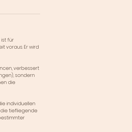
ist für
t voraus. Er wird
ncen, verbessert
ungen), sondern
en die
ie individuellen
die tiefliegende
 bestimmter