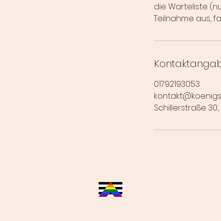
die Warteliste (
Teilnahme aus, fa
Kontaktanga
01792193053
kontakt@koenig
Schillerstraße 30
Kontakt
Impr