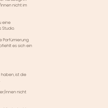
innen nicht im
u eine
s Studio.
e Parfümierung.
fiehlt es sich ein
haben, ist die
.
er/innen nicht