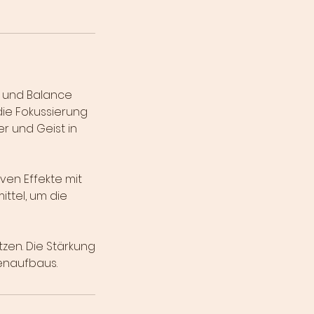
l- und Balance
die Fokussierung
r und Geist in
iven Effekte mit
ttel, um die
zen. Die Stärkung
enaufbaus.