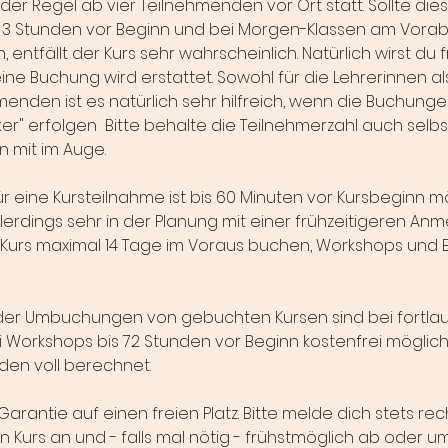
n der Regel ab vier Teilnehmenden vor Ort statt. Sollte di
 3 Stunden vor Beginn und bei Morgen-Klassen am Vorab
n, entfällt der Kurs sehr wahrscheinlich. Natürlich wirst du f
ine Buchung wird erstattet. Sowohl für die Lehrerinnen al
nden ist es natürlich sehr hilfreich, wenn die Buchungen
er" erfolgen Bitte behalte die Teilnehmerzahl auch selbs
n mit im Auge.
 eine Kursteilnahme ist bis 60 Minuten vor Kursbeginn mö
llerdings sehr in der Planung mit einer frühzeitigeren An
Kurs maximal 14 Tage im Voraus buchen, Workshops und 
der Umbuchungen von gebuchten Kursen sind bei fortla
i Workshops bis 72 Stunden vor Beginn kostenfrei möglich. 
en voll berechnet.
Garantie auf einen freien Platz. Bitte melde dich stets rec
Kurs an und - falls mal nötig - frühstmöglich ab oder um