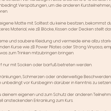
nbedingt Verspätungen, um die anderen Kursteilnehmer/
ren.
 eigene Matte mit. Solltest du keine besitzen, bekommst d
res Material, wie z.B. Blöcke, Kissen oder Decken stellt da
eme und saubere Kleidung und vermeide eine allzu stark
den Kurse wie z.B. Power Pilates oder Strong Vinyasa, emp
as zum Trinken mitzubringen bringen.
f nur mit Socken oder barfuß betreten werden.
chränkungen, Schmerzen oder anderweitige Beschwerden 
in unbedingt vor Kursbeginn darüber in Kenntnis zu setzen
zu deinem eigenen und zum Schutz der anderen Teilnehm
iell ansteckenden Erkrankung zum Kurs.