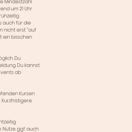
ese Mindestzahl
end um 21 Uhr
rühzeitig
s auch für die
 nicht erst "auf
t ein bisschen
glich. Du
meldung. Du kannst
Events ab
ufenden Kursen
Kurzfristigere
htzeitig
. Nutze ggf. auch