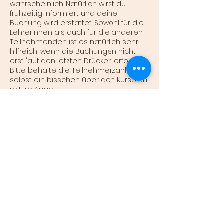
wahrscheinlich. Natürlich wirst du
frühzeitig informiert und deine
Buchung wird erstattet. Sowohl für die
Lehrerinnen als auch für die anderen
Teilnehmenden ist es natürlich sehr
hilfreich, wenn die Buchungen nicht
erst "auf den letzten Drücker" erfolgen
Bitte behalte die Teilnehmerzahl auch
selbst ein bisschen über den Kursplan
mit im Auge.
Die Anmeldung für eine Kursteilnahme
ist bis 60 Minuten vor Kursbeginn
möglich. Du unterstützt uns allerdings
sehr in der Planung mit einer
frühzeitigeren Anmeldung. Du kannst
einen laufenden Kurs maximal 14 Tage
im Voraus buchen, Workshops und
Events ab Veröffentlichung.
Stornierungen oder Umbuchungen
von gebuchten Kursen sind bei
fortlaufenden Kursen bis 5 Stunden,
bei Workshops bis 72 Stunden vor