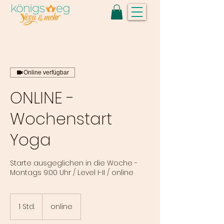
Online verfügbar
ONLINE -
Wochenstart
Yoga
Starte ausgeglichen in die Woche -
Montags 9:00 Uhr / Level I-II / online
1 Std.
1
online
S