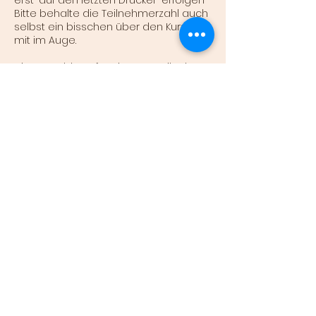
Bitte behalte die Teilnehmerzahl auch
selbst ein bisschen über den Kursplan
mit im Auge.
Die Anmeldung für eine Kursteilnahme
ist bis 60 Minuten vor Kursbeginn
möglich. Du unterstützt uns allerdings
sehr in der Planung mit einer
frühzeitigeren Anmeldung. Du kannst
einen laufenden Kurs maximal 14 Tage
im Voraus buchen, Workshops und
Events ab Veröffentlichung.
Stornierungen oder Umbuchungen
von gebuchten Kursen sind bei
fortlaufenden Kursen bis 5 Stunden,
bei Workshops bis 72 Stunden vor
Beginn kostenfrei möglich.
Kurzfristigere Änderungen werden voll
berechnet.
Es besteht keine Garantie auf einen
freien Platz. Bitte melde dich