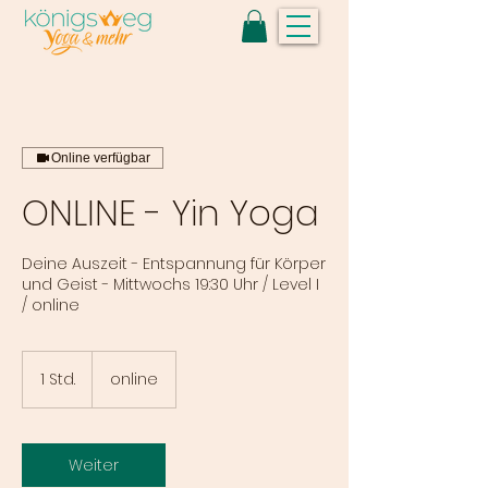
Online verfügbar
ONLINE - Yin Yoga
Deine Auszeit - Entspannung für Körper
und Geist - Mittwochs 19:30 Uhr / Level I
/ online
1 Std.
1
online
S
t
d
Weiter