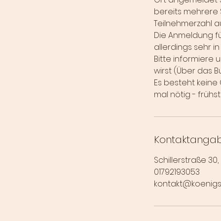
bereits mehrere 
Teilnehmerzahl a
Die Anmeldung für
allerdings sehr i
Bitte informiere
wirst (Über das 
Es besteht keine G
mal nötig - früh
Kontaktanga
Schillerstraße 30
01792193053
kontakt@koenig