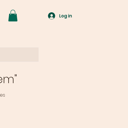
Log in
em"
ges