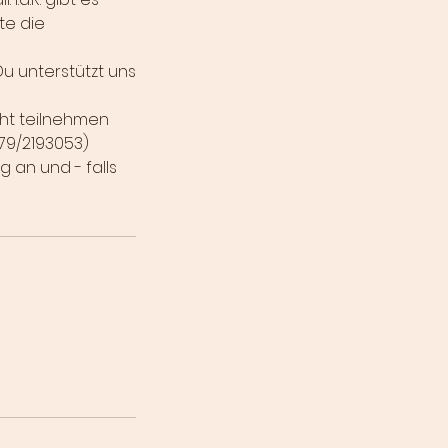
te die
Du unterstützt uns
cht teilnehmen
79/2193053)
g an und - falls