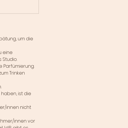
spätung, um die
u eine
s Studio.
e Parfümierung.
zum Trinken
n.
haben, ist die
er/innen nicht
nehmer/innen vor
I.d.R. gibt es