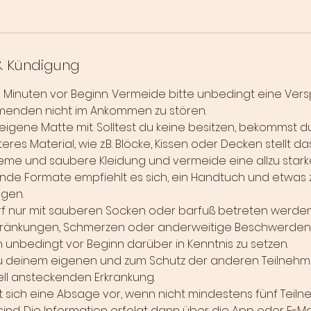
 Kündigung
10 Minuten vor Beginn. Vermeide bitte unbedingt eine Ver
menden nicht im Ankommen zu stören.
 eigene Matte mit. Solltest du keine besitzen, bekommst d
res Material, wie z.B. Blöcke, Kissen oder Decken stellt da
eme und saubere Kleidung und vermeide eine allzu stark
nde Formate empfiehlt es sich, ein Handtuch und etwas 
ngen.
f nur mit sauberen Socken oder barfuß betreten werde
chränkungen, Schmerzen oder anderweitige Beschwerden 
in unbedingt vor Beginn darüber in Kenntnis zu setzen.
zu deinem eigenen und zum Schutz der anderen Teilnehm
iell ansteckenden Erkrankung.
t sich eine Absage vor, wenn nicht mindestens fünf Teil
nd. Die Information erfolgt dann über die App oder E-Mail. 