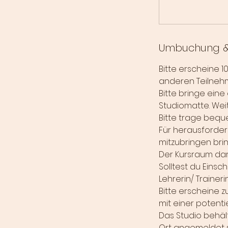
Umbuchung &
Bitte erscheine 
anderen Teilneh
Bitte bringe eine
Studiomatte. Weite
Bitte trage bequ
Für herausforder
mitzubringen bri
Der Kursraum dar
Solltest du Eins
Lehrerin/ Trainer
Bitte erscheine 
mit einer potent
Das Studio behäl
Ort angemeldet si