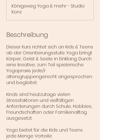
e
Königsweg Yoga & mehr - Studio
n
Konz
d
e
t
Beschreibung
Dieser Kurs richtet sich an Kids & Teens
ab der Orientierungsstufe. Yoga bringt
Körper, Geist & Seele in Einklang. Durch
eine kreative, zum Teil spielerische
Yogapraxis jede/r
altersgruppengerecht angesprochen
und begleitet.
Kinds sind heutzutage vielen
Stressfaktoren und vielfältigen
Anforderungen durch Schule, Hobbies,
Freundschaften oder Familienalltag
ausgesetzt.
Yoga bietet für die Kids und Teens
jede Menge Vorteile: