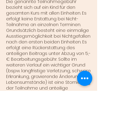
Die genannte Teilnahmegebühr
bezieht sich auf ein Kind für den
gesamten Kurs mit allen Einheiten. Es
erfolgt keine Erstattung bei Nicht-
Teilnahme an einzelnen Terminen.
Grundsätzlich besteht eine einmalige
Ausstiegsmöglichkeit bei Nichtgefallen
nach den ersten beiden Einheiten. Es
erfolgt eine Rückerstattung des
anteiligen Beitrags unter Abzug von 5,-
€ Bearbeitungsgebühr. Sollte im
weiteren Verlauf ein wichtiger Grund
(bspw. langfristige Verletzung, schwere
Erkrankung, gravierende Änderung der
Lebensumstände) ist eine Stornierung
der Teilnahme und anteilige
Erstattung ggf. nach Absprache
möglich.
Sollte die Lehrerin erkranken oder aus
anderen Gründen eine Einheit nicht
leiten können, erfolgt entweder eine
Vertretung durch eine andere
ausgebildete Kinderyoga-Lehrerin