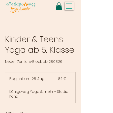
Kinder & Teens
Yoga ab 5. Klasse
Neuer 7er Kurs-Block ab 28.08.26
82
Euro
Beginnt am: 28. Aug.
B
82 €
e
g
Königsweg Yoga & mehr - Studio
i
Konz
n
n
t
a