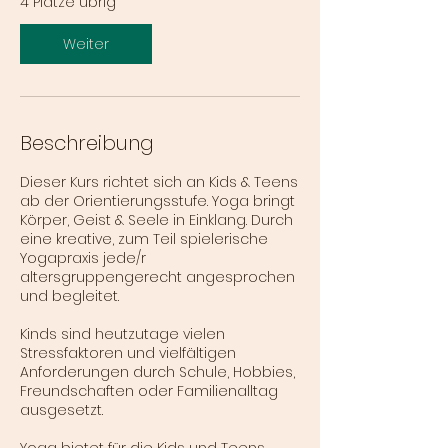
4 Plätze übrig
m
:
Weiter
2
8
.
A
u
Beschreibung
g
.
Dieser Kurs richtet sich an Kids & Teens
ab der Orientierungsstufe. Yoga bringt
Körper, Geist & Seele in Einklang. Durch
eine kreative, zum Teil spielerische
Yogapraxis jede/r
altersgruppengerecht angesprochen
und begleitet.
Kinds sind heutzutage vielen
Stressfaktoren und vielfältigen
Anforderungen durch Schule, Hobbies,
Freundschaften oder Familienalltag
ausgesetzt.
Yoga bietet für die Kids und Teens